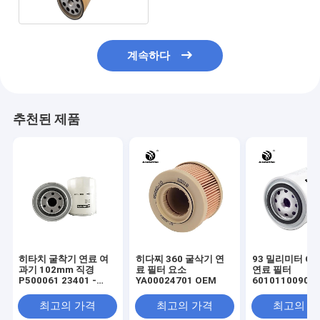
계속하다
추천된 제품
히타치 굴착기 연료 여
히다찌 360 굴삭기 연
93 밀리미터 O
과기 102mm 직경
료 필터 요소
연료 필터
P500061 23401 -
YA00024701 OEM
60101100909
1580
53C0051은 오
로 빙그르르 돕
최고의 가격
최고의 가격
최고의 