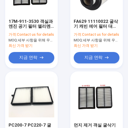
공장 투어
품질 관리
17M-911-3530 객실과
FA629 11110022 굴삭
엔진 공기 필터 엘리멘
기 캐빈 에어 필터 대체
연락처
트 225*167*51mm
280 밀리미터 OD
가격:
Contact us for details
가격:
Contact us for details
MOQ:
세부 사항을 위해 우리와 연락하세요
MOQ:
세부 사항을 위해 우리와 연락하세요
뉴스
최신 가격 받기
최신 가격 받기
Blog
지금 연락
지금 연락
VR
굴삭기 공기 정화 필터
굴삭기 연료 필터
굴삭기 오일 필터
PC200-7 PC220-7 굴
먼지 제거 객실 굴삭기