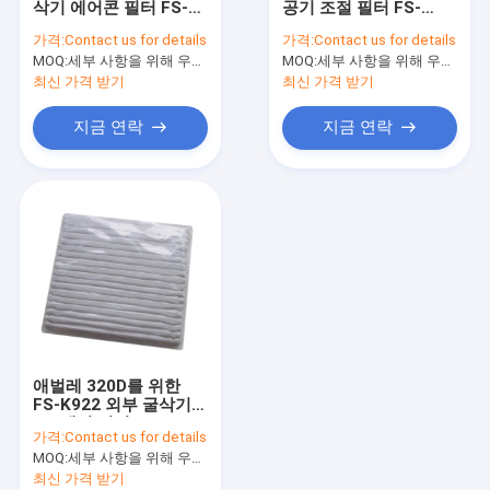
삭기 에어콘 필터 FS-
공기 조절 필터 FS-
작동유 환류 필터
K905 택시 공기 정화 필
K902 4234793
가격:
Contact us for details
가격:
Contact us for details
터
MOQ:
작동유 흡입필터
세부 사항을 위해 우리와 연락하세요
MOQ:
세부 사항을 위해 우리와 연락하세요
최신 가격 받기
최신 가격 받기
수력 파일럿 필터
지금 연락
지금 연락
굴삭기 공기 조절 필터
연료수 분리대
고압 필터 엘리멘트
대형 화물차 필터
적재기 필터
애벌레 320D를 위한
오우 밀봉 링
FS-K922 외부 굴삭기
AC 캐빈 필터
가격:
Contact us for details
손 윤화유 주입기
MOQ:
세부 사항을 위해 우리와 연락하세요
최신 가격 받기