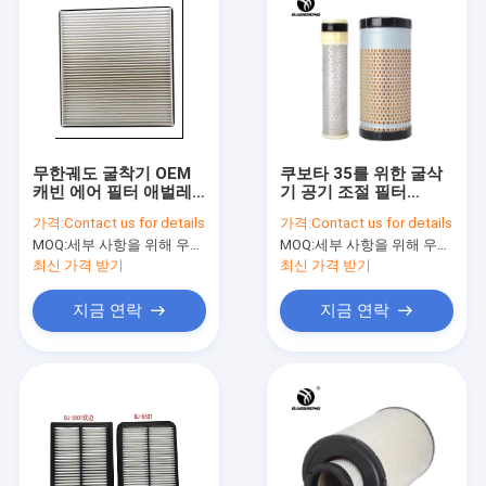
무한궤도 굴착기 OEM
쿠보타 35를 위한 굴삭
캐빈 에어 필터 애벌레
기 공기 조절 필터
307E 306D
TC020-16320의 먼지
가격:
Contact us for details
가격:
Contact us for details
를 터세요
MOQ:
세부 사항을 위해 우리와 연락하세요
MOQ:
세부 사항을 위해 우리와 연락하세요
최신 가격 받기
최신 가격 받기
지금 연락
지금 연락
홈
제품 소개
회사 소개