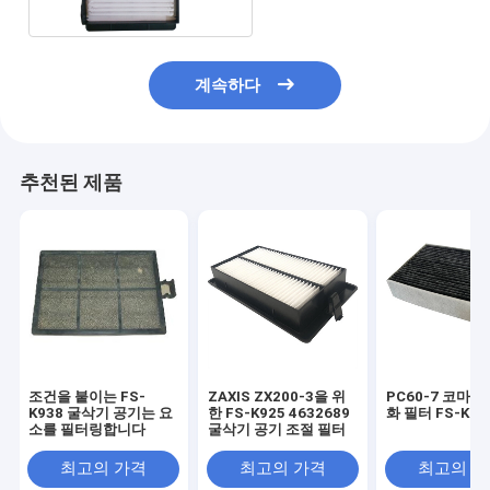
계속하다
추천된 제품
조건을 붙이는 FS-
ZAXIS ZX200-3을 위
PC60-7 코마츠
K938 굴삭기 공기는 요
한 FS-K925 4632689
화 필터 FS-K91
소를 필터링합니다
굴삭기 공기 조절 필터
최고의 가격
최고의 가격
최고의 