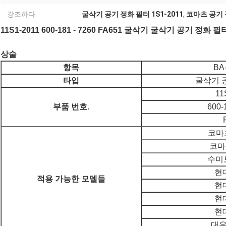
강조하다:
굴삭기 공기 정화 필터 1S1-2011
,
코마츠 공기 정
11S1-2011 600-181 - 7260 FA651 굴삭기 굴삭기 공기 정화 
상술
항목
BA
타입
굴삭기 
11
부품 번호.
600-
코마츠
코마
수미토
현대
적용 가능한 모델들
현대
현대
현대
대우