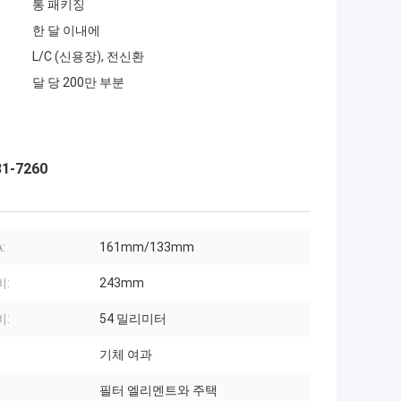
통 패키징
한 달 이내에
L/C (신용장), 전신환
달 당 200만 부분
1-7260
:
161mm/133mm
비:
243mm
비:
54 밀리미터
기체 여과
필터 엘리멘트와 주택