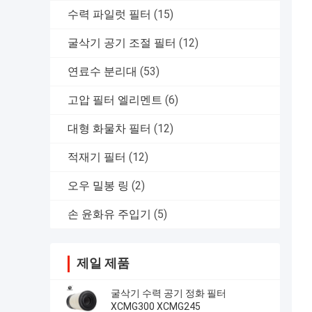
수력 파일럿 필터
(15)
굴삭기 공기 조절 필터
(12)
연료수 분리대
(53)
고압 필터 엘리멘트
(6)
대형 화물차 필터
(12)
적재기 필터
(12)
오우 밀봉 링
(2)
손 윤화유 주입기
(5)
제일 제품
굴삭기 수력 공기 정화 필터
XCMG300 XCMG245