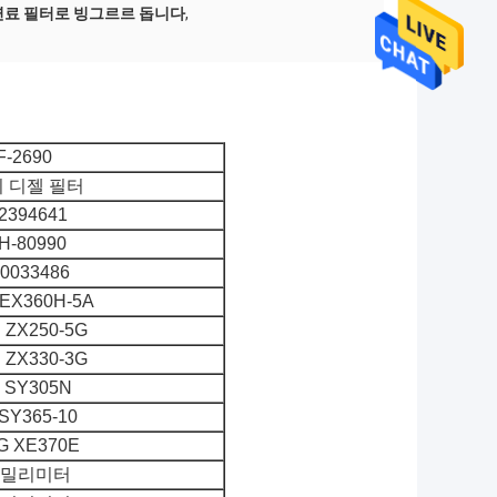
 연료 필터로 빙그르르 돕니다
,
F-2690
 디젤 필터
2394641
H-80990
0033486
EX360H-5A
ZX250-5G
ZX330-3G
SY305N
SY365-10
G XE370E
8 밀리미터