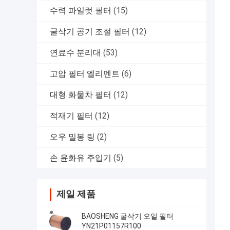
수력 파일럿 필터
(15)
굴삭기 공기 조절 필터
(12)
연료수 분리대
(53)
고압 필터 엘리멘트
(6)
대형 화물차 필터
(12)
적재기 필터
(12)
오우 밀봉 링
(2)
손 윤화유 주입기
(5)
제일 제품
BAOSHENG 굴삭기 오일 필터
YN21P01157R100