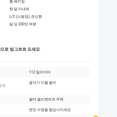
통 패키징
한 달 이내에
L/C (신용장), 전신환
달 당 200만 부분
990으로 빙그르르 도세요
112 밀리미터
굴삭기 디젤 필터
종류:
필터 엘리멘트와 주택
엔진 수명을 향상시키세요