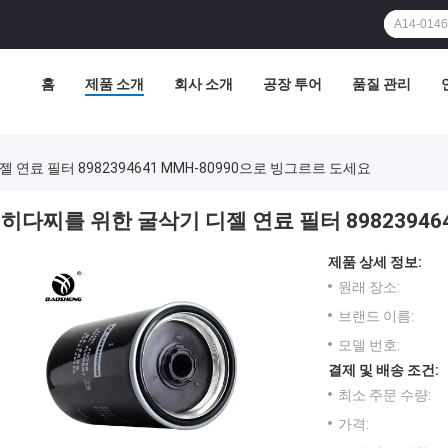
홈
제품 소개
회사 소개
공장 투어
품질 관리
 연료 필터 8982394641 MMH-80990으로 빙그르르 도세요
히다찌를 위한 굴삭기 디젤 연료 필터 89823946
제품 상세 정보:
원래 장소:
브랜드 이름:
모델 번호:
결제 및 배송 조건:
최소 주문 수량:
가격: