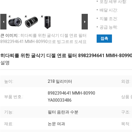
포장 세부 사항:
배달 시간:
지불 조건:
공급 능력:
큰 이미지 :
히다찌를 위한 굴삭기 디젤 연료 필터
접촉
8982394641 MMH-80990으로 빙그르르 도세요
히다찌를 위한 굴삭기 디젤 연료 필터 8982394641 MMH-80
설명
높이:
218 밀리미터
외경:
8982394641 MMH-80990
부품 번호.:
상품 
YA00033486
기능:
필터 음란과 수분
구조:
재료:
논문 여과
목적: