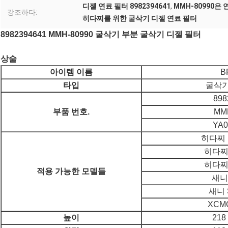
디젤 연료 필터 8982394641
,
MMH-80990은
강조하다:
히다찌를 위한 굴삭기 디젤 연료 필터
8982394641 MMH-80990 굴삭기 부분 굴삭기 디젤 필터
상술
아이템 이름
B
타입
굴삭기
898
부품 번호.
MM
YA0
히다찌 
히다찌 
히다찌 
적용 가능한 모델들
새니 
새니 
XCM
높이
21